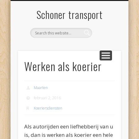
SCHONER TRANSPORT
INTERESSANTE LINKS
PRIVACYVERKLARING
CONTACT
BLOGS
Schoner transport
Werken als koerier
Maarten
februari 2, 2016
Koeriersdiensten
Als autorijden een liefhebberij van u
is, dan is werken als koerier een hele