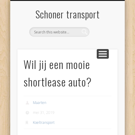
SCHONER TRANSPORT
INTERESSANTE LINKS
PRIVACYVERKLARING
CONTACT
BLOGS
Schoner transport
Wil jij een mooie
shortlease auto?
Maarten
mei 31, 2019
Koeltransport