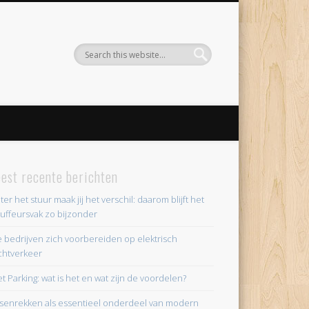
est recente berichten
ter het stuur maak jij het verschil: daarom blijft het
uffeursvak zo bijzonder
 bedrijven zich voorbereiden op elektrisch
chtverkeer
et Parking: wat is het en wat zijn de voordelen?
tsenrekken als essentieel onderdeel van modern