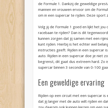
de Formule 1. Dankzij de geweldige pres
mannen en vrouwen ervoor om de Formule 
om in een supercar te rijden. Deze sport zit
Volg jij de Formule 1 goed en lijkt het j
racebaan te rijden? Dan is dit tegenwoordi
kunnen zorgen dat jij samen met een rijins
kunt rijden. Hierbij is het echter wel bela
instructies geeft. Rijden in een supercar 
auto. Rijden in een supercar doe je niet z
begrenst, dit gaat dus extreem hard. Zo 
supercar binnen 3 seconde van 0-100 gaa
Een geweldige ervaring
Rijden op een circuit met een supercar is 
dat jij langer met de auto wilt rijden en dat
zou daarom ook kunnen kiezen om een supe