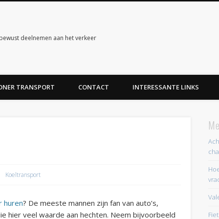
ubewust deelnemen aan het verkeer
ONER TRANSPORT
CONTACT
INTERESSANTE LINKS
Me
Ach
cha
Hoe
Koeltransport
vra
Val
r huren
? De meeste mannen zijn fan van auto’s,
ie hier veel waarde aan hechten. Neem bijvoorbeeld
Fie