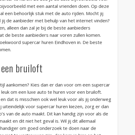
e bijvoorbeeld met een aantal vrienden doen. Op deze
l een behoorlijk stuk met de auto rijden. Mocht jij
 jij de aanbieder met behulp van het internet vinden?
, alleen dan zal je bij de beste aanbieders
dat de beste aanbieders naar voren zullen komen.
zoekwoord supercar huren Eindhoven in. De beste
komen.
een bruiloft
in stijl aankomen? Kies dan er dan voor om een supercar
euk om een luxe auto te huren voor een bruiloft.
n dat is misschien ook wel leuk voor als jij onderweg
j uiteindelijk voor supercar huren kiezen, zorg er dan
o’s van de auto maakt. Dit kan handig zijn voor als de
kt en dit niet het geval is. Wil jij dit allemaal
l handiger om goed onderzoek te doen naar de