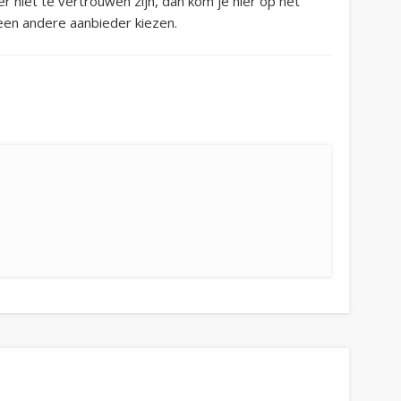
 niet te vertrouwen zijn, dan kom je hier op het
 een andere aanbieder kiezen.