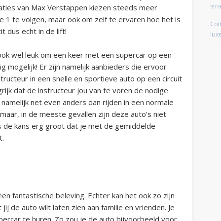
str
taties van Max Verstappen kiezen steeds meer
1 te volgen, maar ook om zelf te ervaren hoe het is
Com
 dus echt in de lift!
lux
ou ook wel leuk om een keer met een supercar op een
g mogelijk! Er zijn namelijk aanbieders die ervoor
tructeur in een snelle en sportieve auto op een circuit
ngrijk dat de instructeur jou van te voren de nodige
is namelijk net even anders dan rijden in een normale
omaar, in de meeste gevallen zijn deze auto’s niet
is de kans erg groot dat je met de gemiddelde
t.
een fantastische beleving. Echter kan het ook zo zijn
 jij de auto wilt laten zien aan familie en vrienden. Je
rcar te huren. Zo zou je de auto bijvoorbeeld voor