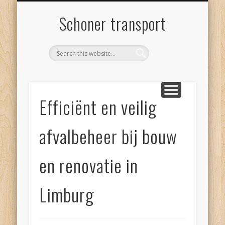
SCHONER TRANSPORT
INTERESSANTE LINKS
PRIVACYVERKLARING
CONTACT
BLOGS
Schoner transport
Efficiënt en veilig
afvalbeheer bij bouw
en renovatie in
Limburg