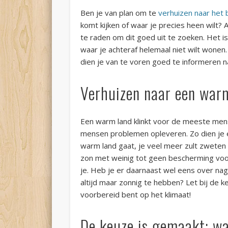
Ben je van plan om te
verhuizen naar het 
komt kijken of waar je precies heen wilt? A
te raden om dit goed uit te zoeken. Het is 
waar je achteraf helemaal niet wilt wonen.
dien je van te voren goed te informeren naa
Verhuizen naar een warm
Een warm land klinkt voor de meeste mens
mensen problemen opleveren. Zo dien je e
warm land gaat, je veel meer zult zweten 
zon met weinig tot geen bescherming voor
je. Heb je er daarnaast wel eens over nag
altijd maar zonnig te hebben? Let bij de 
voorbereid bent op het klimaat!
De keuze is gemaakt; w