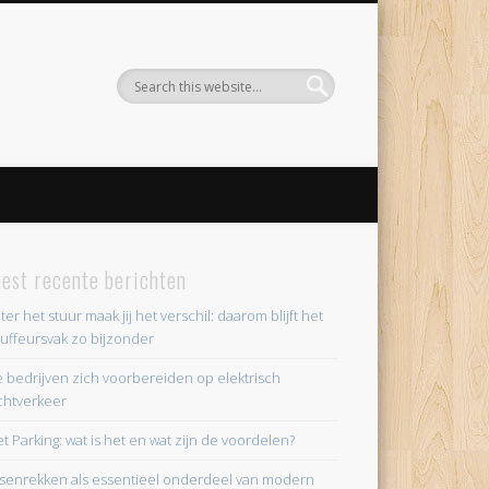
est recente berichten
ter het stuur maak jij het verschil: daarom blijft het
uffeursvak zo bijzonder
 bedrijven zich voorbereiden op elektrisch
chtverkeer
et Parking: wat is het en wat zijn de voordelen?
tsenrekken als essentieel onderdeel van modern