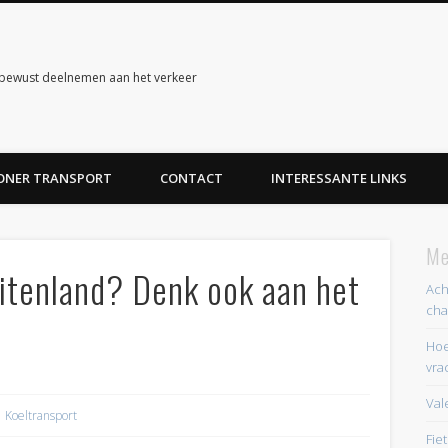
ubewust deelnemen aan het verkeer
ONER TRANSPORT
CONTACT
INTERESSANTE LINKS
Me
uitenland? Denk ook aan het
Ach
cha
Hoe
vra
Val
Koeltransport
Fie