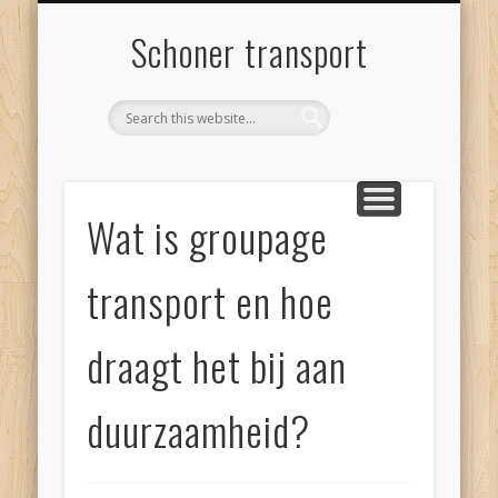
SCHONER TRANSPORT
INTERESSANTE LINKS
PRIVACYVERKLARING
CONTACT
BLOGS
Schoner transport
Wat is groupage
transport en hoe
draagt het bij aan
duurzaamheid?